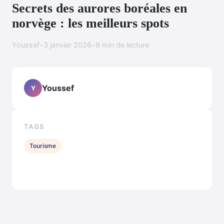
Secrets des aurores boréales en
norvège : les meilleurs spots
Youssef
•
3 janvier 2026
•
9 min de lecture
Youssef
Y
TAGS
Tourisme