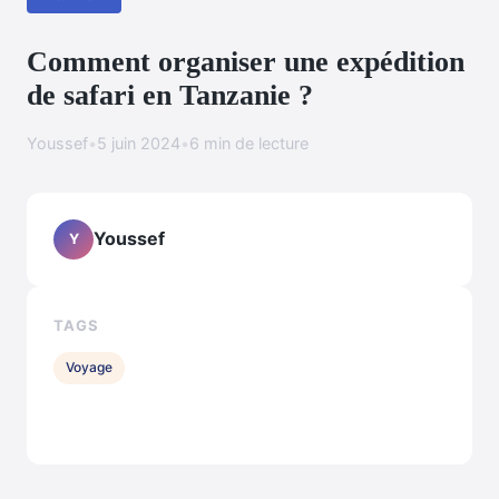
Comment organiser une expédition
de safari en Tanzanie ?
Youssef
•
5 juin 2024
•
6 min de lecture
Youssef
Y
TAGS
Voyage