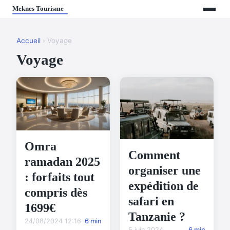
Accueil
› Voyage
Voyage
Omra
Comment
ramadan 2025
organiser une
: forfaits tout
expédition de
compris dès
safari en
1699€
Tanzanie ?
24/08/2024 12:16
6 min
5 juin 2024
6 min