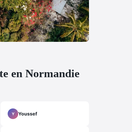
aite en Normandie
Youssef
Y